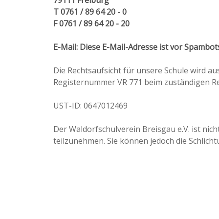
79111 Freiburg
T 0761 / 89 64 20 - 0
F 0761 / 89 64 20 - 20
E-Mail:
Diese E-Mail-Adresse ist vor Spambots
Die Rechtsaufsicht für unsere Schule wird au
Registernummer VR 771 beim zuständigen Reg
UST-ID: 0647012469
Der Waldorfschulverein Breisgau e.V. ist nich
teilzunehmen. Sie können jedoch die Schlich