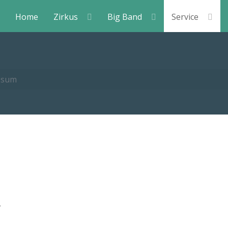
Home
Zirkus
Big Band
Service
ssum
.